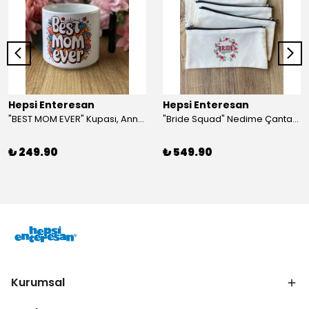
Hepsi Enteresan
Hepsi Enteresan
"BEST MOM EVER" Kupası, Anneye Hediye, Anneler Günü, Porselen T Kupa
"Bride Squad" Nedime Çantası, Kına Hediyesi, Düğün Hediyesi (5 adet)
₺ 249.90
₺ 549.90
Kurumsal