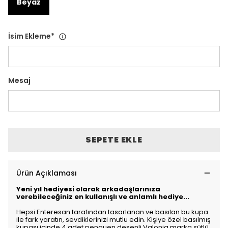
Beyaz
İsim Ekleme
*
Mesaj
SEPETE EKLE
Ürün Açıklaması
Yeni yıl hediyesi olarak arkadaşlarınıza
verebileceğiniz en kullanışlı ve anlamlı hediye...
Hepsi Enteresan tarafından tasarlanan ve basılan bu kupa
ile fark yaratın, sevdiklerinizi mutlu edin. Kişiye özel basılmış
kupası içinde 4 adet penguen desenli Valonia marka sütlü