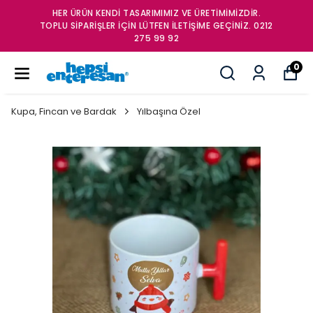
HER ÜRÜN KENDİ TASARIMIMIZ VE ÜRETİMİMİZDİR.
TOPLU SİPARİŞLER İÇİN LÜTFEN İLETİŞİME GEÇİNİZ. 0212
275 99 92
0
Kupa, Fincan ve Bardak
Yılbaşına Özel