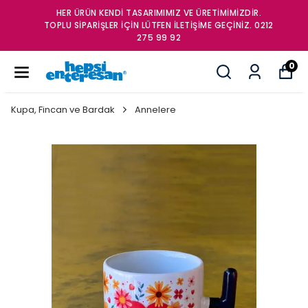
HER ÜRÜN KENDİ TASARIMIMIZ VE ÜRETİMİMİZDİR.
TOPLU SİPARİŞLER İÇİN LÜTFEN İLETİŞİME GEÇİNİZ. 0212
275 99 92
0
Kupa, Fincan ve Bardak
Annelere