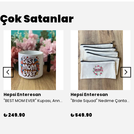
Çok Satanlar
Hepsi Enteresan
Hepsi Enteresan
"BEST MOM EVER" Kupası, Anneye Hediye, Anneler Günü, Porselen T Kupa
"Bride Squad" Nedime Çantası, Kına Hediyesi, Düğün Hediyesi (5 adet)
₺ 249.90
₺ 549.90