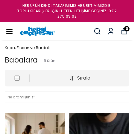
HER ÜRÜN KENDİ TASARIMIMIZ VE ÜRETİMİMİZDİR.
TOPLU SİPARİŞLER İÇİN LÜTFEN İLETİŞİME GEÇİNİZ. 0212
275 99 92
0
Kupa, Fincan ve Bardak
Babalara
5
ürün
Sırala