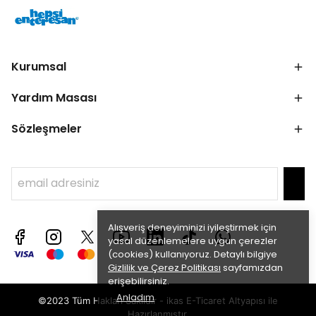
Kurumsal
Yardım Masası
Sözleşmeler
Alışveriş deneyiminizi iyileştirmek için
yasal düzenlemelere uygun çerezler
(cookies) kullanıyoruz. Detaylı bilgiye
Gizlilik ve Çerez Politikası
sayfamızdan
erişebilirsiniz.
Anladım
©2023 Tüm Hakları Saklıdır - ikas E-Ticaret
Altyapısı ile
Hazırlanmıştır.