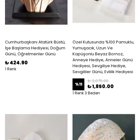
Cumhurbaşkanı Atatürk Büstü,
Özel Kutusunda %100 Pamuklu,
İşe Başlama Hediyesi, Doğum
Yumuşacık, Uzun Ve
Günü, Öğretmenler Günü
Kapüşonlu Beyaz Bornoz,
Anneye Hediye, Anneler Günü
₺ 424.90
Hediyesi, Sevgiliye Hediye,
1 Renk
Sevgililer Günü, Evlilik Hediyesi
₺ 2,075.00
%
11
₺ 1,850.00
1 Renk 3 Beden