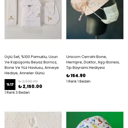
Üçlü Set, %100 Pamuklu, Uzun
Unicorn Cerrahi Bone,
Ve Kapüşonlu Beyaz Bornoz,
Hemşire, Doktor, Aşçı Bonesi,
Bone Ve Yüz Havlusu, Anneye
Tıp Bayramı Hediyesi
Hediye, Anneler Günü
₺ 154.90
₺ 2,595.00
1 Renk 1 Beden
%
17
₺ 2,150.00
1 Renk 3 Beden