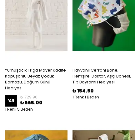
Yumuşacık Triga Mayer Kadife
Hayvanlı Cerrahi Bone,
Kapüşonlu Beyaz Çocuk
Hemşire, Doktor, Aşçı Bonesi,
Bornozu, Doğum Günü
Tıp Bayramı Hediyesi
Hediyesi
₺ 154.90
₺ 729.90
1 Renk 1 Beden
%
9
₺ 665.00
1 Renk 5 Beden