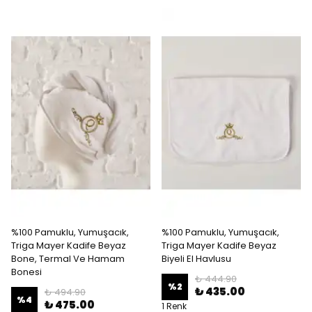
%100 Pamuklu, Yumuşacık,
%100 Pamuklu, Yumuşacık,
Triga Mayer Kadife Beyaz
Triga Mayer Kadife Beyaz
Bone, Termal Ve Hamam
Biyeli El Havlusu
Bonesi
₺ 444.90
%
2
₺ 435.00
₺ 494.90
%
4
₺ 475.00
1 Renk