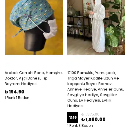
Arabalı Cerrahi Bone, Hemşire,
%100 Pamuklu, Yumuşacık,
Doktor, Aşçı Bonesi, Tıp
Triga Mayer Kadife Uzun Ve
Bayramı Hediyesi
Kapşonlu Beyaz Bornoz,
Anneye Hediye, Anneler Günü,
₺ 154.90
Sevgiliye Hediye, Sevgililer
1 Renk 1 Beden
Günü, Ev Hediyesi, Evlilik
Hediyesi
₺ 1,875.00
%
16
₺ 1,580.00
1 Renk 3 Beden