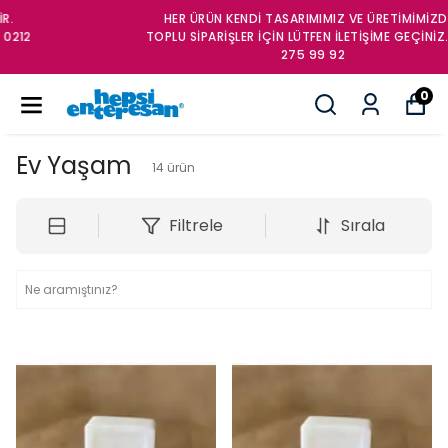
HER ÜRÜN KENDİ TASARIMIMIZ VE ÜRETİMİMİZDİR.
TOPLU SİPARİŞLER İÇİN LÜTFEN İLETİŞİME GEÇİNİZ. 0212
275 99 92
0
Ev Yaşam
14
ürün
Filtrele
Sırala