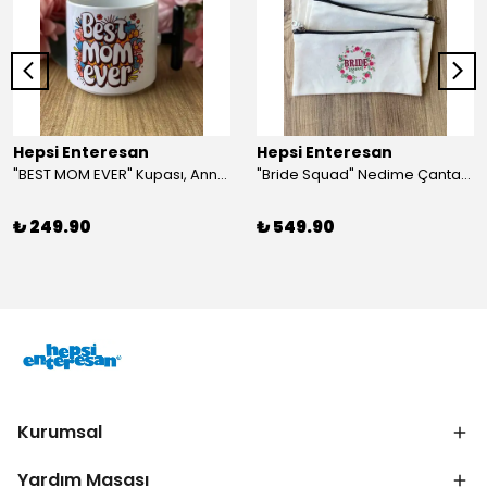
Hepsi Enteresan
Hepsi Enteresan
"BEST MOM EVER" Kupası, Anneye Hediye, Anneler Günü, Porselen T Kupa
"Bride Squad" Nedime Çantası, Kına Hediyesi, Düğün Hediyesi (5 adet)
₺ 249.90
₺ 549.90
Kurumsal
Yardım Masası