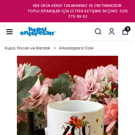
HER ÜRÜN KENDİ TASARIMIMIZ VE ÜRETİMİMİZDİR.
TOPLU SİPARİŞLER İÇİN LÜTFEN İLETİŞİME GEÇİNİZ. 0212
275 99 92
0
Kupa, Fincan ve Bardak
Arkadaşlara Özel