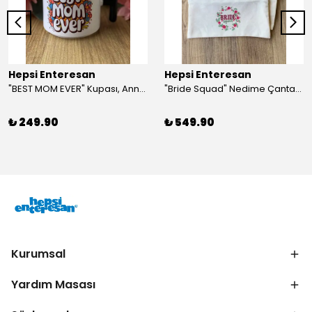
Hepsi Enteresan
Hepsi Enteresan
"BEST MOM EVER" Kupası, Anneye Hediye, Anneler Günü, Porselen T Kupa
"Bride Squad" Nedime Çantası, Kına Hediyesi, Düğün Hediyesi (5 adet)
₺ 249.90
₺ 549.90
Kurumsal
Yardım Masası