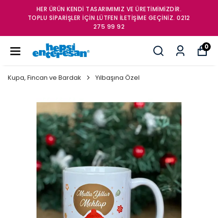
HER ÜRÜN KENDİ TASARIMIMIZ VE ÜRETİMİMİZDİR.
TOPLU SİPARİŞLER İÇİN LÜTFEN İLETİŞİME GEÇİNİZ. 0212
275 99 92
0
Kupa, Fincan ve Bardak
Yılbaşına Özel