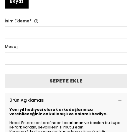
Beyaz
İsim Ekleme
*
Mesaj
SEPETE EKLE
Ürün Açıklaması
Yeni yıl hediyesi olarak arkadaşlarınıza
verebileceğiniz en kullanışlı ve anlamlı hediye...
Hepsi Enteresan tarafından tasarlanan ve basılan bu kupa
ile fark yaratın, sevdiklerinizi mutlu edin.
Kupamız 1. kalite porselen kupadır ve kişiye özeldir.