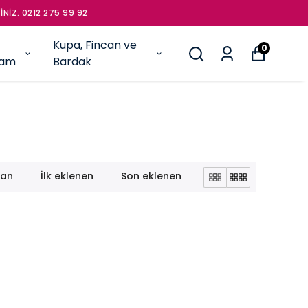
HER ÜRÜN KENDİ TASARIMIMIZ VE ÜRETİMİMİZDİR. TO
Kupa, Fincan ve
0
şam
Bardak
lan
İlk eklenen
Son eklenen