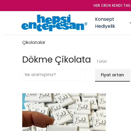
PLU SİPARİŞLER İÇİN LÜTFEN İLETİŞİME GEÇİNİZ. 0212 275 99 92
Konsept
Hediyelik
Çikolatalar
Dökme Çikolata
1
ürün
Fiyat artan