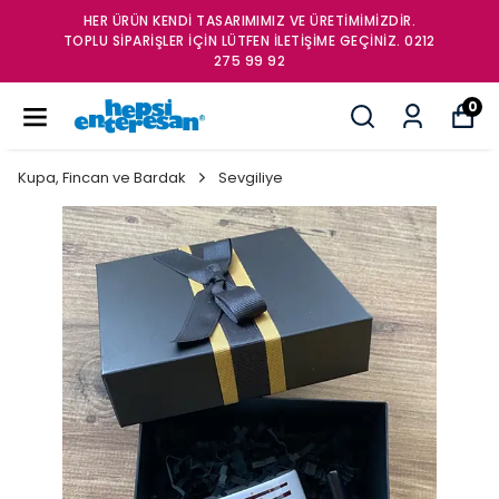
HER ÜRÜN KENDİ TASARIMIMIZ VE ÜRETİMİMİZDİR.
TOPLU SİPARİŞLER İÇİN LÜTFEN İLETİŞİME GEÇİNİZ. 0212
275 99 92
0
Kupa, Fincan ve Bardak
Sevgiliye