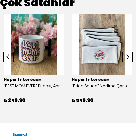
Çok Satanlar
Hepsi Enteresan
Hepsi Enteresan
"BEST MOM EVER" Kupası, Anneye Hediye, Anneler Günü, Porselen T Kupa
"Bride Squad" Nedime Çantası, Kına Hediyesi, Düğün Hediyesi (5 adet)
₺ 249.90
₺ 549.90