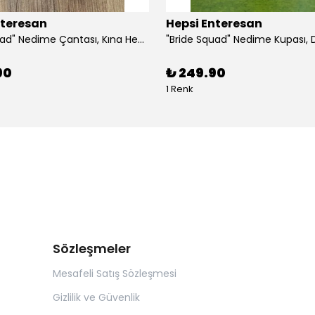
nteresan
Hepsi Enteresan
"Bride Squad" Nedime Çantası, Kına Hediyesi, Düğün Hediyesi (5 adet)
90
₺ 249.90
1 Renk
Sözleşmeler
Mesafeli Satış Sözleşmesi
Gizlilik ve Güvenlik