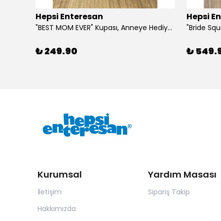
Hepsi Enteresan
Hepsi E
6 Adet Kurdeleli Baston Şeker, Yılbaşı Hediyesi, Yeni Yıl Hediyesi
"BEST MOM EVER" Kupası, Anneye Hediye, Anneler Günü, Porselen T Kupa
₺ 249.90
₺ 549.
Kurumsal
Yardım Masası
İletişim
Sipariş Takip
Hakkımızda