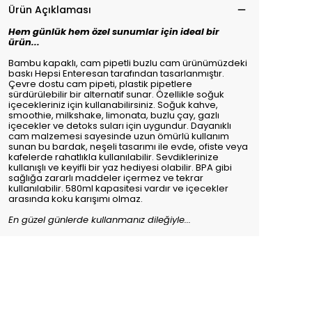
Ürün Açıklaması
Hem günlük hem özel sunumlar için ideal bir
ürün...
Bambu kapaklı, cam pipetli buzlu cam ürünümüzdeki
baskı Hepsi Enteresan tarafından tasarlanmıştır.
Çevre dostu cam pipeti, plastik pipetlere
sürdürülebilir bir alternatif sunar. Özellikle soğuk
içecekleriniz için kullanabilirsiniz. Soğuk kahve,
smoothie, milkshake, limonata, buzlu çay, gazlı
içecekler ve detoks suları için uygundur. Dayanıklı
cam malzemesi sayesinde uzun ömürlü kullanım
sunan bu bardak, neşeli tasarımı ile evde, ofiste veya
kafelerde rahatlıkla kullanılabilir. Sevdiklerinize
kullanışlı ve keyifli bir yaz hediyesi olabilir. BPA gibi
sağlığa zararlı maddeler içermez ve tekrar
kullanılabilir. 580ml kapasitesi vardır ve içecekler
arasında koku karışımı olmaz.
En güzel günlerde kullanmanız dileğiyle...