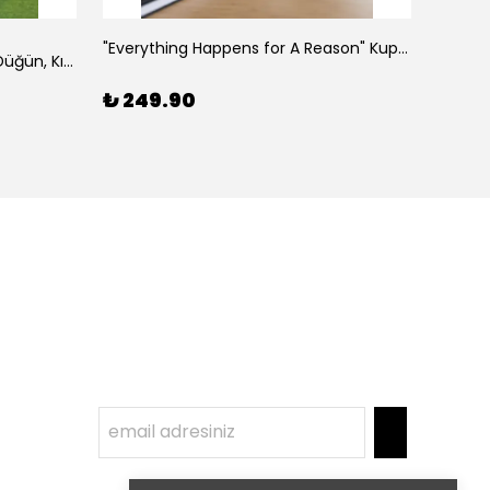
Hepsi
"Everything Happens for A Reason" Kupası, Arkadaşa Hediye
"Bride Squad" Nedime Kupası, Düğün, Kına Hediyesi
₺ 249.90
₺ 24