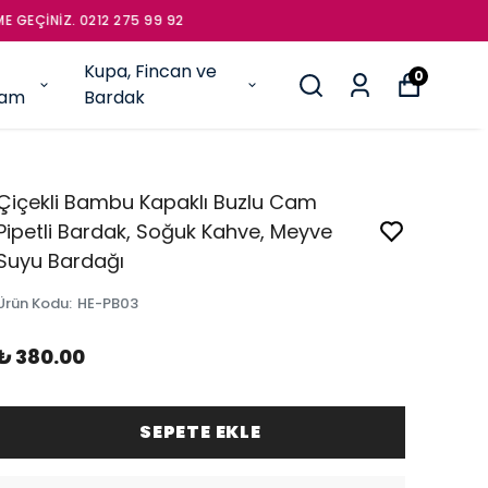
İNİZ. 0212 275 99 92
Kupa, Fincan ve
0
şam
Bardak
Çiçekli Bambu Kapaklı Buzlu Cam
Pipetli Bardak, Soğuk Kahve, Meyve
Suyu Bardağı
Ürün Kodu
:
HE-PB03
₺ 380.00
SEPETE EKLE