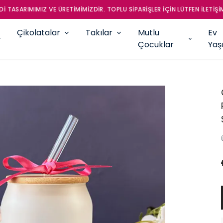
RIMIMIZ VE ÜRETİMİMİZDİR. TOPLU SİPARİŞLER İÇİN LÜTFEN İLETİŞİME GEÇ
Çikolatalar
Takılar
Mutlu
Ev
Çocuklar
Ya