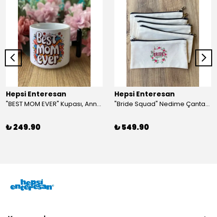
Hepsi Enteresan
Hepsi Enteresan
"BEST MOM EVER" Kupası, Anneye Hediye, Anneler Günü, Porselen T Kupa
"Bride Squad" Nedime Çantası, Kına Hediyesi, Düğün Hediyesi (5 adet)
₺ 249.90
₺ 549.90