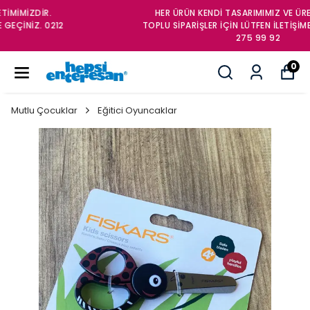
HER ÜRÜN KENDİ TASARIMIMIZ VE ÜRETİMİMİZDİR.
TOPLU SİPARİŞLER İÇİN LÜTFEN İLETİŞİME GEÇİNİZ. 0212
275 99 92
0
Mutlu Çocuklar
Eğitici Oyuncaklar