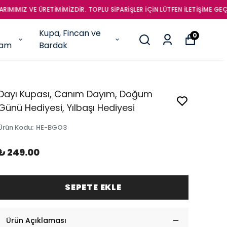
İNİZ. 0212 275 99 92
Kupa, Fincan ve
0
şam
Bardak
Dayı Kupası, Canım Dayım, Doğum
Günü Hediyesi, Yılbaşı Hediyesi
Ürün Kodu
:
HE-BGO3
₺ 249.00
SEPETE EKLE
Ürün Açıklaması