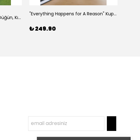
Hepsi
"Everything Happens for A Reason" Kupası, Arkadaşa Hediye
"Bride Squad" Nedime Kupası, Düğün, Kına Hediyesi
₺ 249.90
₺ 24