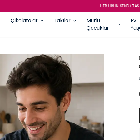
RIMIMIZ VE ÜRETİMİMİZDİR. TOPLU SİPARİŞLER İÇİN LÜTFEN İLETİŞİME GEÇ
Çikolatalar
Takılar
Mutlu
Ev
Çocuklar
Ya