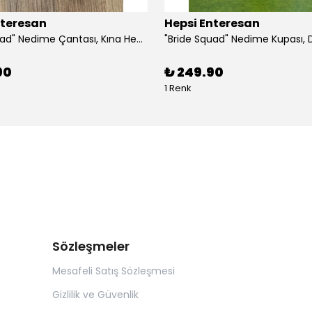
nteresan
Hepsi Enteresan
"Bride Squad" Nedime Çantası, Kına Hediyesi, Düğün Hediyesi (5 adet)
90
₺ 249.90
1 Renk
Sözleşmeler
Mesafeli Satış Sözleşmesi
Gizlilik ve Güvenlik