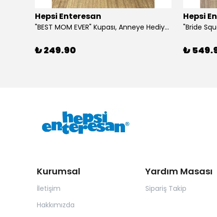
Hepsi Enteresan
Hepsi E
6 Adet Kurdeleli Baston Şeker, Yılbaşı Hediyesi, Yeni Yıl Hediyesi
"BEST MOM EVER" Kupası, Anneye Hediye, Anneler Günü, Porselen T Kupa
₺ 249.90
₺ 549.
Kurumsal
Yardım Masası
İletişim
Sipariş Takip
Hakkımızda