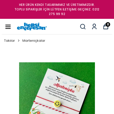
HER ÜRÜN KENDİ TASARIMIMIZ VE ÜRETİMİMİZDİR.
TOPLU SİPARİŞLER İÇİN LÜTFEN İLETİŞİME GEÇİNİZ. 0212
275 99 92
0
Takılar
Marteniçkalar