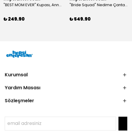
"BEST MOM EVER" Kupası, Anneye Hediye, Anneler Günü, Porselen T Kupa
"Bride Squad" Nedime Çantası, Kına Hediyesi, Düğün Hediyesi (5 adet)
₺ 249.90
₺ 549.90
Kurumsal
Yardım Masası
Sözleşmeler