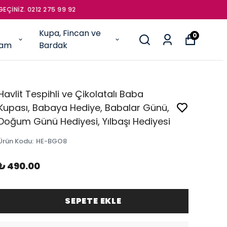
İNİZ. 0212 275 99 92
Kupa, Fincan ve
0
şam
Bardak
Havlit Tespihli ve Çikolatalı Baba
Kupası, Babaya Hediye, Babalar Günü,
Doğum Günü Hediyesi, Yılbaşı Hediyesi
Ürün Kodu
:
HE-BGO8
₺ 490.00
SEPETE EKLE