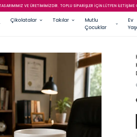
RIMIMIZ VE ÜRETİMİMİZDİR. TOPLU SİPARİŞLER İÇİN LÜTFEN İLETİŞİME GEÇ
Çikolatalar
Takılar
Mutlu
Ev
Çocuklar
Ya