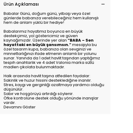
Ürün Açıklaması
Babalar Günü, doğum günü, yılbaşı veya özel
günlerde babanıza verebileceğiniz hem kullanışlı
hem de anlam yüklü bir hediye!
Babalarımız hayatımız boyunca en büyük
destekçimiz, yol göstericimiz ve güven
kaynağımızdır. Üzerinde yer alan
“BABA – Sen
hayattaki en büyük şansımsın.”
mesajıyla bu
özel tasarım kupa, babanıza olan sevginizi ve
minnettarlığınızı ifade etmenin anlamlı bir yolunu
sunar. Yanında da 1 adet havlit taşından yaptığımız
tespih anahtarlık ve 4 adet Valonia marka sütlü
madlen çikolata bulunmaktadır.
Halk arasında havlit taşına atfedilen faydalar:
Sakinlik ve huzur hissini desteklediğine inanılır.
Stres, kaygı ve gerginliği azaltmaya yardımcı olduğu
düşünülür.
Sabır ve hoşgörüyü artırdığı söylenir.
Öfke kontrolüne destek olduğu yönünde inanışlar
vardır.
Devamını Göster