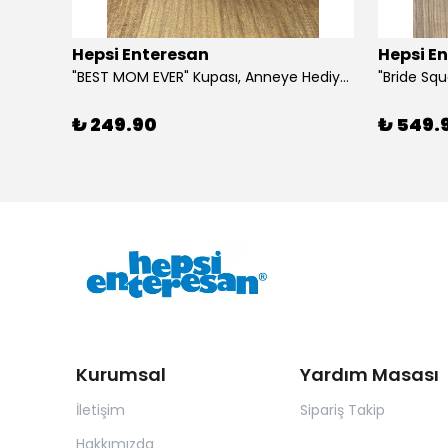
Hepsi Enteresan
Hepsi E
6 Adet Kurdeleli Baston Şeker, Yılbaşı Hediyesi, Yeni Yıl Hediyesi
"BEST MOM EVER" Kupası, Anneye Hediye, Anneler Günü, Porselen T Kupa
₺ 249.90
₺ 549.
Kurumsal
Yardım Masası
İletişim
Sipariş Takip
Hakkımızda