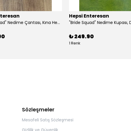
nteresan
Hepsi Enteresan
"Bride Squad" Nedime Çantası, Kına Hediyesi, Düğün Hediyesi (5 adet)
90
₺ 249.90
1 Renk
Sözleşmeler
Mesafeli Satış Sözleşmesi
Gizlilik ve Güvenlik