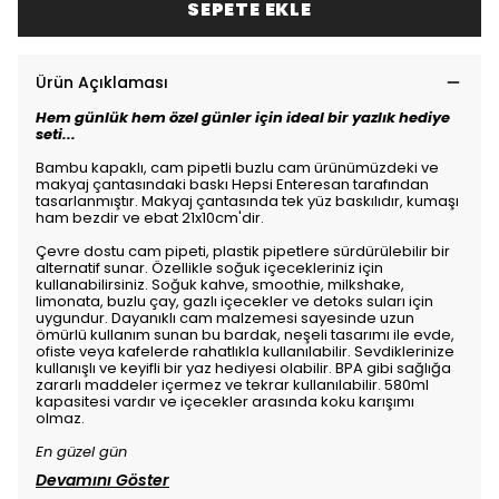
SEPETE EKLE
Ürün Açıklaması
Hem günlük hem özel günler için ideal bir yazlık hediye
seti...
Bambu kapaklı, cam pipetli buzlu cam ürünümüzdeki ve
makyaj çantasındaki baskı Hepsi Enteresan tarafından
tasarlanmıştır. Makyaj çantasında tek yüz baskılıdır, kumaşı
ham bezdir ve ebat 21x10cm'dir.
Çevre dostu cam pipeti, plastik pipetlere sürdürülebilir bir
alternatif sunar. Özellikle soğuk içecekleriniz için
kullanabilirsiniz. Soğuk kahve, smoothie, milkshake,
limonata, buzlu çay, gazlı içecekler ve detoks suları için
uygundur. Dayanıklı cam malzemesi sayesinde uzun
ömürlü kullanım sunan bu bardak, neşeli tasarımı ile evde,
ofiste veya kafelerde rahatlıkla kullanılabilir. Sevdiklerinize
kullanışlı ve keyifli bir yaz hediyesi olabilir. BPA gibi sağlığa
zararlı maddeler içermez ve tekrar kullanılabilir. 580ml
kapasitesi vardır ve içecekler arasında koku karışımı
olmaz.
En güzel gün
Devamını Göster