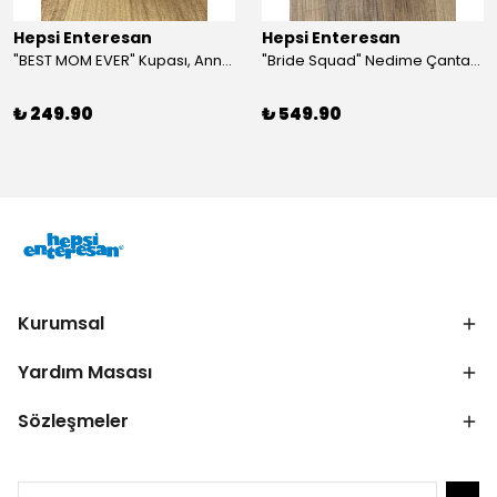
Hepsi Enteresan
Hepsi Enteresan
"BEST MOM EVER" Kupası, Anneye Hediye, Anneler Günü, Porselen T Kupa
"Bride Squad" Nedime Çantası, Kına Hediyesi, Düğün Hediyesi (5 adet)
₺ 249.90
₺ 549.90
Kurumsal
Yardım Masası
Sözleşmeler