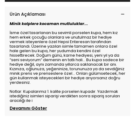
Ürün Açıklaması
Minik kalplere kocaman mutluluklar...
İsme özel tasarlanan bu sevimli porselen kupa, hem kız
hem erkek çocuğu olanlara ve unutulmaz bir hediye
vermek isteyenlere özel Hepsi Enteresan tarafından
tasarlandı. Üzerine yazılan isimle tamamen onlara özel
hale gelen bu kupa, her yudumda kendini özel
hissettirecek. Doğum günü, karne hediyesi, yeni yıl ya da
“seni seviyorum” demenin en tatlı hali… Bu kupa sadece bir
hediye değil, aynı zamanda yıllarca saklanacak bir anı.
Kızınıza, oğlunuza, yeğeninize, torununuza ya da sevdiğiniz
minik prens ve prenseslere özel… Onları gülümsetecek, her
gün kullanmak isteyecekleri bir hediye arıyorsanız doğru
yerdesiniz.
Notlar: Kupalarımız 1. kalite porselen kupadır. Yazdırmak
istediğiniz isimleri siparişi verdikten sonra sipariş soruları
aracılığı ile i
Devamını Göster