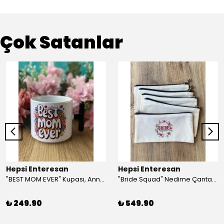
Çok Satanlar
Hepsi Enteresan
Hepsi Enteresan
"BEST MOM EVER" Kupası, Anneye Hediye, Anneler Günü, Porselen T Kupa
"Bride Squad" Nedime Çantası, Kına Hediyesi, Düğün Hediyesi (5 adet)
₺ 249.90
₺ 549.90