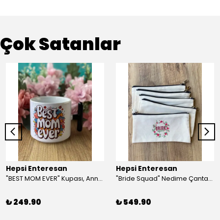
Çok Satanlar
Hepsi Enteresan
Hepsi Enteresan
"BEST MOM EVER" Kupası, Anneye Hediye, Anneler Günü, Porselen T Kupa
"Bride Squad" Nedime Çantası, Kına Hediyesi, Düğün Hediyesi (5 adet)
₺ 249.90
₺ 549.90