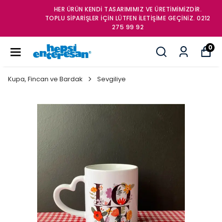
HER ÜRÜN KENDİ TASARIMIMIZ VE ÜRETİMİMİZDİR.
TOPLU SİPARİŞLER İÇİN LÜTFEN İLETİŞİME GEÇİNİZ. 0212
275 99 92
0
Kupa, Fincan ve Bardak
Sevgiliye