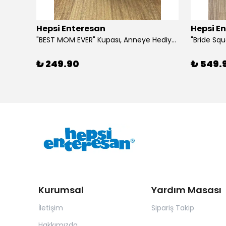
Hepsi Enteresan
Hepsi E
6 Adet Kurdeleli Baston Şeker, Yılbaşı Hediyesi, Yeni Yıl Hediyesi
"BEST MOM EVER" Kupası, Anneye Hediye, Anneler Günü, Porselen T Kupa
₺ 249.90
₺ 549.
Kurumsal
Yardım Masası
İletişim
Sipariş Takip
Hakkımızda