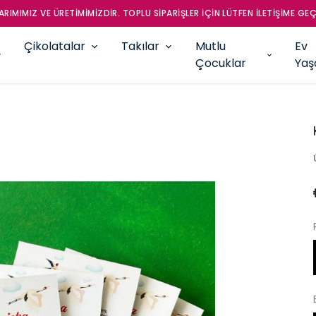
RIMIMIZ VE ÜRETİMİMİZDİR. TOPLU SİPARİŞLER İÇİN LÜTFEN İLETİŞİME GEÇ
Çikolatalar
Takılar
Mutlu
Ev
Çocuklar
Ya