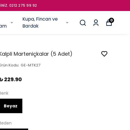
İNİZ. 0212 275 99 92
Kupa, Fincan ve
0
şam
Bardak
Kalpli Marteniçkalar (5 Adet)
Ürün Kodu
:
GE-MTK27
₺ 229.90
Renk
Beyaz
Beden