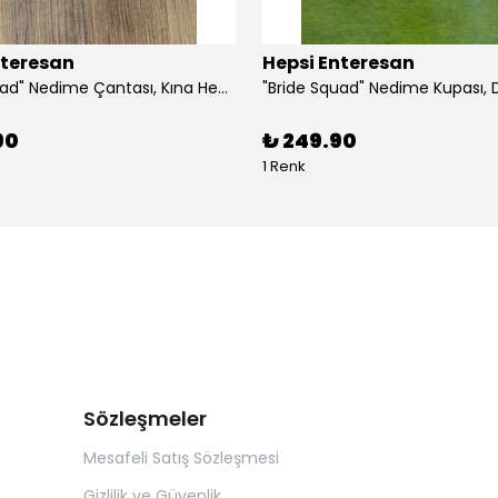
nteresan
Hepsi Enteresan
"Bride Squad" Nedime Çantası, Kına Hediyesi, Düğün Hediyesi (5 adet)
90
₺ 249.90
1 Renk
Sözleşmeler
Mesafeli Satış Sözleşmesi
Gizlilik ve Güvenlik