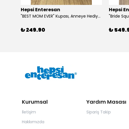
Hepsi Enteresan
Hepsi E
6 Adet Kurdeleli Baston Şeker, Yılbaşı Hediyesi, Yeni Yıl Hediyesi
"BEST MOM EVER" Kupası, Anneye Hediye, Anneler Günü, Porselen T Kupa
₺ 249.90
₺ 549.
Kurumsal
Yardım Masası
İletişim
Sipariş Takip
Hakkımızda