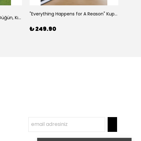
Hepsi
"Everything Happens for A Reason" Kupası, Arkadaşa Hediye
"Bride Squad" Nedime Kupası, Düğün, Kına Hediyesi
₺ 249.90
₺ 24