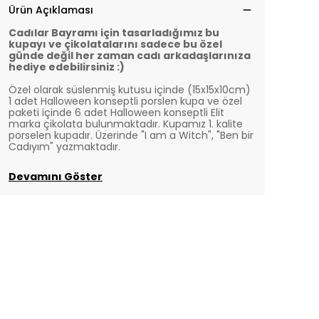
Ürün Açıklaması
Cadılar Bayramı için tasarladığımız bu
kupayı ve çikolatalarını sadece bu özel
günde değil her zaman cadı arkadaşlarınıza
hediye edebilirsiniz :)
Özel olarak süslenmiş kutusu içinde (15x15x10cm)
1 adet Halloween konseptli porslen kupa ve özel
paketi içinde 6 adet Halloween konseptli Elit
marka çikolata bulunmaktadır.
Kupamız 1. kalite
porselen kupadır. Üzerinde "I am a Witch", "Ben bir
Cadıyım" yazmaktadır.
Devamını Göster