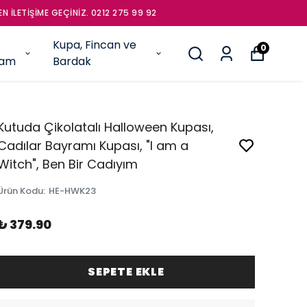
İNİZ. 0212 275 99 92
Kupa, Fincan ve
0
şam
Bardak
Kutuda Çikolatalı Halloween Kupası,
Cadılar Bayramı Kupası, "I am a
Witch", Ben Bir Cadıyım
Ürün Kodu
:
HE-HWK23
₺ 379.90
SEPETE EKLE