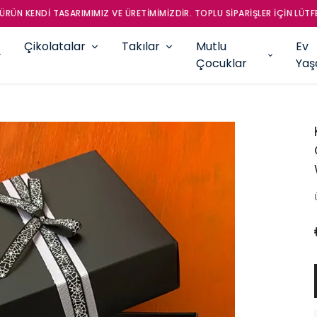
RIMIMIZ VE ÜRETİMİMİZDİR. TOPLU SİPARİŞLER İÇİN LÜTFEN İLETİŞİME GEÇ
Çikolatalar
Takılar
Mutlu
Ev
Çocuklar
Ya