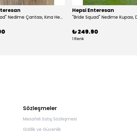
nteresan
Hepsi Enteresan
"Bride Squad" Nedime Çantası, Kına Hediyesi, Düğün Hediyesi (5 adet)
90
₺ 249.90
1 Renk
Sözleşmeler
Mesafeli Satış Sözleşmesi
Gizlilik ve Güvenlik