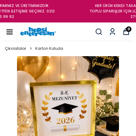
HER ÜRÜN KENDİ TASARIMIMIZ VE ÜRETİMİMİZDİR.
TOPLU SİPARİŞLER İÇİN LÜTFEN İLETİŞİME GEÇİNİZ. 0212
275 99 92
0
Çikolatalar
Karton Kutuda