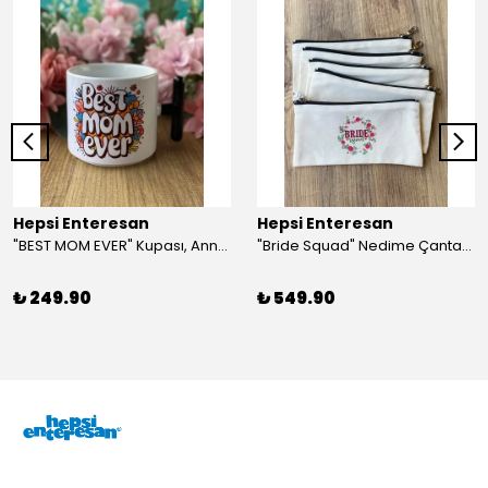
Hepsi Enteresan
Hepsi Enteresan
"BEST MOM EVER" Kupası, Anneye Hediye, Anneler Günü, Porselen T Kupa
"Bride Squad" Nedime Çantası, Kına Hediyesi, Düğün Hediyesi (5 adet)
₺ 249.90
₺ 549.90