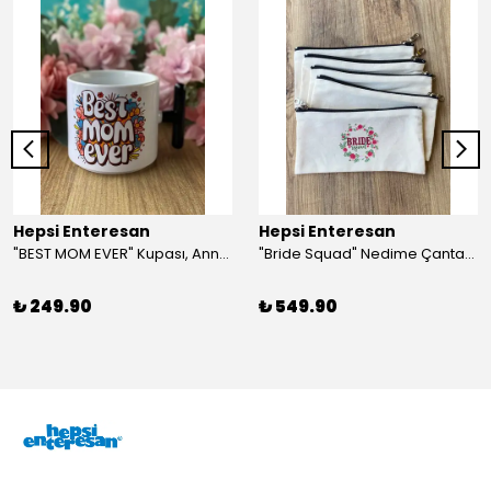
Hepsi Enteresan
Hepsi Enteresan
"BEST MOM EVER" Kupası, Anneye Hediye, Anneler Günü, Porselen T Kupa
"Bride Squad" Nedime Çantası, Kına Hediyesi, Düğün Hediyesi (5 adet)
₺ 249.90
₺ 549.90