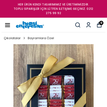
HER ÜRÜN KENDİ TASARIMIMIZ VE ÜRETİMİMİZDİR.
TOPLU SİPARİŞLER İÇİN LÜTFEN İLETİŞİME GEÇİNİZ. 0212
275 99 92
0
Çikolatalar
Bayramlara Özel