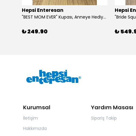
Hepsi Enteresan
Hepsi E
6 Adet Kurdeleli Baston Şeker, Yılbaşı Hediyesi, Yeni Yıl Hediyesi
"BEST MOM EVER" Kupası, Anneye Hediye, Anneler Günü, Porselen T Kupa
₺ 249.90
₺ 549.
Kurumsal
Yardım Masası
İletişim
Sipariş Takip
Hakkımızda