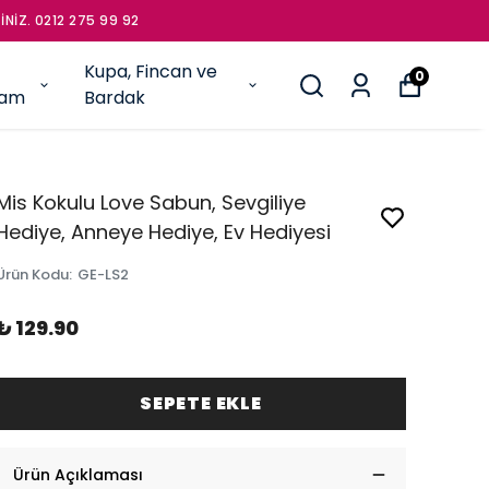
İNİZ. 0212 275 99 92
Kupa, Fincan ve
0
şam
Bardak
Mis Kokulu Love Sabun, Sevgiliye
Hediye, Anneye Hediye, Ev Hediyesi
Ürün Kodu
:
GE-LS2
₺ 129.90
SEPETE EKLE
Ürün Açıklaması