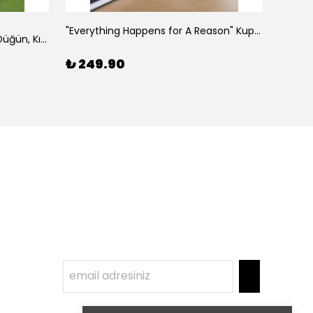
Hepsi
"Everything Happens for A Reason" Kupası, Arkadaşa Hediye
"Bride Squad" Nedime Kupası, Düğün, Kına Hediyesi
₺ 249.90
₺ 24