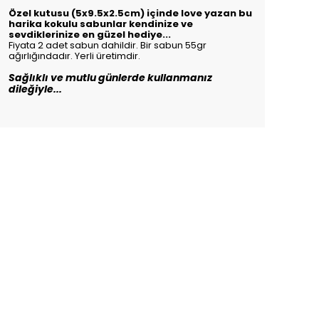
Özel kutusu (5x9.5x2.5cm) içinde love yazan bu
harika kokulu sabunlar kendinize ve
sevdiklerinize en güzel hediye...
Fiyata 2 adet sabun dahildir. Bir sabun 55gr
ağırlığındadır. Yerli üretimdir.
Sağlıklı ve mutlu günlerde kullanmanız
dileğiyle...