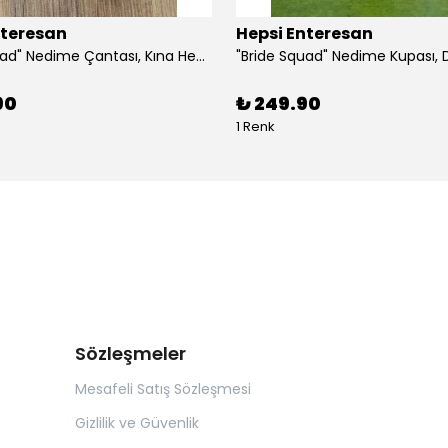
nteresan
Hepsi Enteresan
"Bride Squad" Nedime Çantası, Kına Hediyesi, Düğün Hediyesi (5 adet)
90
₺ 249.90
1 Renk
Sözleşmeler
Mesafeli Satış Sözleşmesi
Gizlilik ve Güvenlik