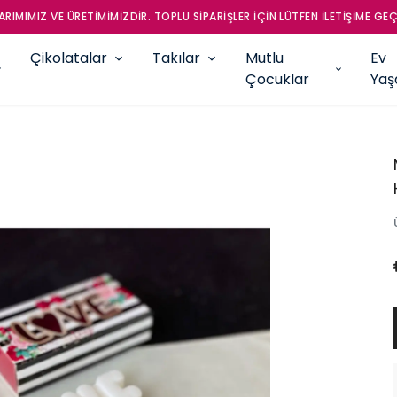
RIMIMIZ VE ÜRETİMİMİZDİR. TOPLU SİPARİŞLER İÇİN LÜTFEN İLETİŞİME GEÇ
Çikolatalar
Takılar
Mutlu
Ev
Çocuklar
Ya