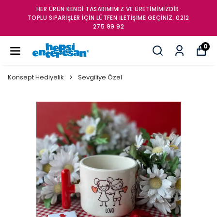
HER ÜRÜN KENDİ TASARIMIMIZ VE ÜRETİMİMİZDİR.
TOPLU SİPARİŞLER İÇİN LÜTFEN İLETİŞİME GEÇİNİZ. 0212
275 99 92
0
Konsept Hediyelik
Sevgiliye Özel