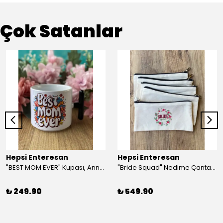
Çok Satanlar
Hepsi Enteresan
Hepsi Enteresan
"BEST MOM EVER" Kupası, Anneye Hediye, Anneler Günü, Porselen T Kupa
"Bride Squad" Nedime Çantası, Kına Hediyesi, Düğün Hediyesi (5 adet)
₺ 249.90
₺ 549.90