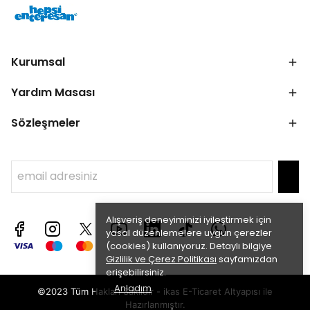
Kurumsal
Yardım Masası
Sözleşmeler
Alışveriş deneyiminizi iyileştirmek için
yasal düzenlemelere uygun çerezler
(cookies) kullanıyoruz. Detaylı bilgiye
Gizlilik ve Çerez Politikası
sayfamızdan
erişebilirsiniz.
Anladım
©2023 Tüm Hakları Saklıdır - ikas E-Ticaret
Altyapısı ile
Hazırlanmıştır.