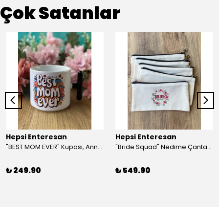
Çok Satanlar
Hepsi Enteresan
Hepsi Enteresan
"BEST MOM EVER" Kupası, Anneye Hediye, Anneler Günü, Porselen T Kupa
"Bride Squad" Nedime Çantası, Kına Hediyesi, Düğün Hediyesi (5 adet)
₺ 249.90
₺ 549.90