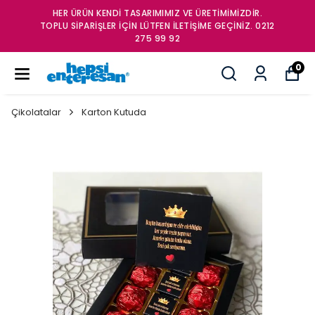
VE ÜRETİMİMİZDİR.
HER ÜRÜN KENDİ TASARIMIMIZ 
ETİŞİME GEÇİNİZ. 0212
TOPLU SİPARİŞLER İÇİN LÜTFEN İL
275 99 92
0
Çikolatalar
Karton Kutuda