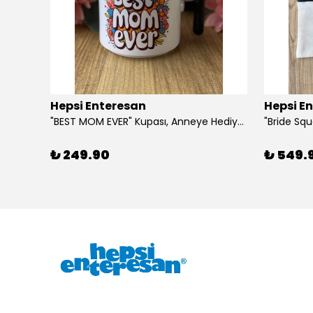
Hepsi Enteresan
Hepsi E
6 Adet Kurdeleli Baston Şeker, Yılbaşı Hediyesi, Yeni Yıl Hediyesi
"BEST MOM EVER" Kupası, Anneye Hediye, Anneler Günü, Porselen T Kupa
₺ 249.90
₺ 549.