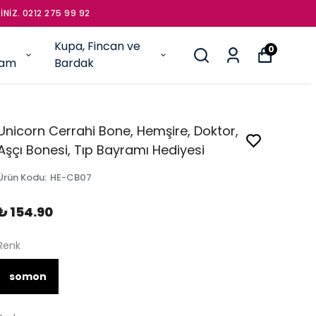
İNİZ. 0212 275 99 92
Kupa, Fincan ve
0
şam
Bardak
Unicorn Cerrahi Bone, Hemşire, Doktor,
Aşçı Bonesi, Tıp Bayramı Hediyesi
Ürün Kodu
:
HE-CB07
₺ 154.90
Renk
somon