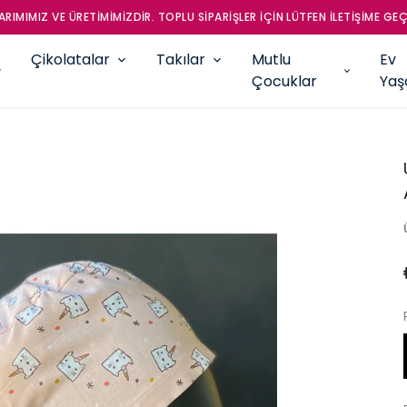
RIMIMIZ VE ÜRETİMİMİZDİR. TOPLU SİPARİŞLER İÇİN LÜTFEN İLETİŞİME GEÇ
Çikolatalar
Takılar
Mutlu
Ev
Çocuklar
Ya