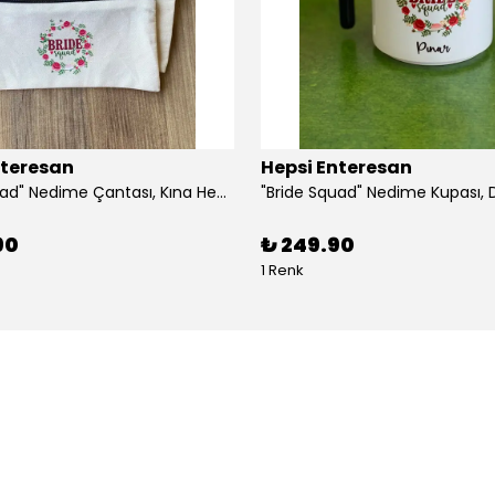
nteresan
Hepsi Enteresan
"Bride Squad" Nedime Çantası, Kına Hediyesi, Düğün Hediyesi (5 adet)
90
₺ 249.90
1 Renk