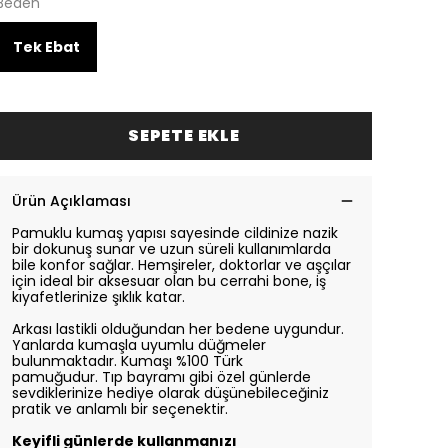
Beden
Tek Ebat
SEPETE EKLE
Ürün Açıklaması
Pamuklu kumaş yapısı sayesinde cildinize nazik
bir dokunuş sunar ve uzun süreli kullanımlarda
bile konfor sağlar. Hemşireler, doktorlar ve aşçılar
için ideal bir aksesuar olan bu cerrahi bone, iş
kıyafetlerinize şıklık katar.
Arkası lastikli olduğundan her bedene uygundur.
Yanlarda kumaşla uyumlu düğmeler
bulunmaktadır. Kumaşı %100 Türk
pamuğudur.
Tıp bayramı gibi özel günlerde
sevdiklerinize hediye olarak düşünebileceğiniz
pratik ve anlamlı bir seçenektir.
Keyifli günlerde kullanmanızı