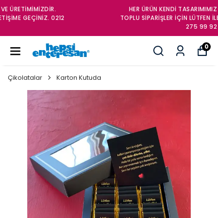
HER ÜRÜN KENDİ TASARIMIMIZ VE ÜRETİMİMİZDİR.
TOPLU SİPARİŞLER İÇİN LÜTFEN İLETİŞİME GEÇİNİZ. 0212
275 99 92
0
Çikolatalar
Karton Kutuda