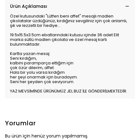
Ürün Açıklaması
Özel kutusundaki "Lütfen beni affet" mesajlı madlen
çikolatalar üzdüğünüz, kırdığınız sevgiliniz için çok anlamlı,
şık ve lezzetli bir hediye...
19.5x15.5x3.5cm ebatlarındaki kutusu içinde 36 adet Elit
marka sütlü madlen çikolata ve özel mesaj kartı
bulunmaktadır.
Kartta yazan mesaj:
Seni kırdığım,
kalbini paramparça ettiğim için
çok özür dilerim, affet.
Hala bir yolu varsa kırdığım
her şeyi onarmak için buradayım.
Seni her şeyden çok seviyorum.
YAZ MEVSİMİNDE ÜRÜNÜMÜZ JEL BUZ İLE GÖNDERİLMEKTEDİR.
Yorumlar
Bu ürün için henüz yorum yapılmamış.