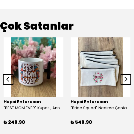
Çok Satanlar
Hepsi Enteresan
Hepsi Enteresan
"BEST MOM EVER" Kupası, Anneye Hediye, Anneler Günü, Porselen T Kupa
"Bride Squad" Nedime Çantası, Kına Hediyesi, Düğün Hediyesi (5 adet)
₺ 249.90
₺ 549.90